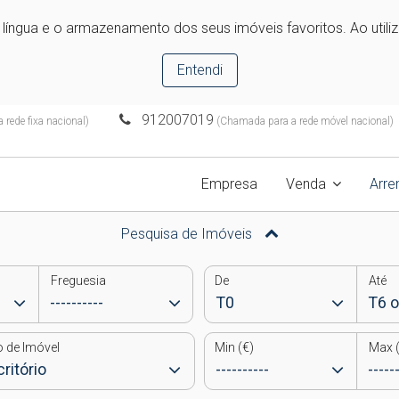
e língua e o armazenamento dos seus imóveis favoritos. Ao utili
Entendi
912007019
rede fixa nacional)
(Chamada para a rede móvel nacional)
Empresa
Venda
Arr
Pesquisa de Imóveis
Freguesia
De
Até
o de Imóvel
Min (€)
Max (